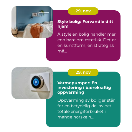
29. nov
Style bolig: Forvandle ditt
hjem
Å style en bolig handler mer
enn bare om estetikk. Det er
en kunstform, en strategisk
må...
29. nov
Varmepumper: En
investering i bærekraftig
oppvarming
Oppvarming av boliger står
for en betydelig del av det
totale energiforbruket i
mange norske h...