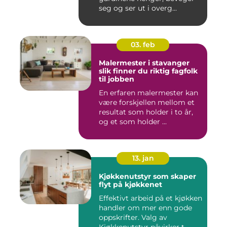
seg og ser ut i overg...
03. feb
Malermester i stavanger
slik finner du riktig fagfolk
til jobben
En erfaren malermester kan
være forskjellen mellom et
resultat som holder i to år,
og et som holder ...
13. jan
Kjøkkenutstyr som skaper
flyt på kjøkkenet
Effektivt arbeid på et kjøkken
handler om mer enn gode
oppskrifter. Valg av