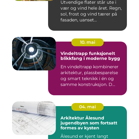
Utvendige flater står ute i
vær og vind hele året. Regn,
sol, frost og vind tærer på
fasaden, uanset...
10. mai
Vindeltrapp funksjonelt
blikkfang i moderne bygg
En vindeltrapp kombinerer
arkitektur, plassbesparelse
og smart teknikk i én og
samme konstruksjon. D...
04. mai
Arkitektur Ålesund
jugendbyen som fortsatt
formes av kysten
Ålesund er kjent langt