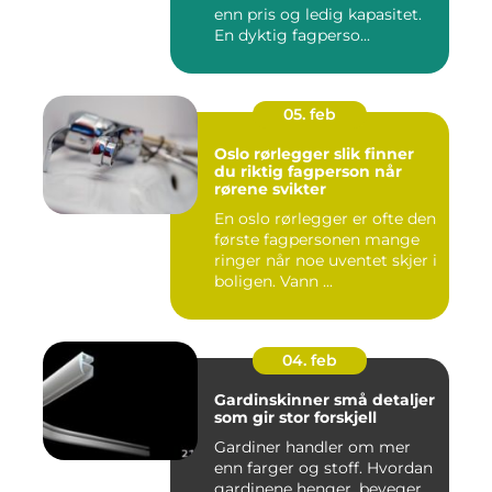
enn pris og ledig kapasitet.
En dyktig fagperso...
05. feb
Oslo rørlegger slik finner
du riktig fagperson når
rørene svikter
En oslo rørlegger er ofte den
første fagpersonen mange
ringer når noe uventet skjer i
boligen. Vann ...
04. feb
Gardinskinner små detaljer
som gir stor forskjell
Gardiner handler om mer
enn farger og stoff. Hvordan
gardinene henger, beveger