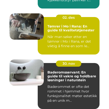
Kjøkkenutstyr påvirker t...
02. des
Tømrer i Mo i Rana: En
guide til kvalitetstjenester
Når man søker etter en
tømrer i Mo i Rana, er det
viktig å finne en som le...
30. nov
Baderomsservant: En
guide til vakre og holdbare
løsninger i naturstein
Baderommet er ofte det
rommet i hjemmet hvor
funksjonalitet møter estetikk
på en unik m...