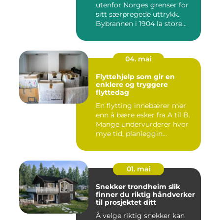
utenfor Norges grenser for
sitt særpregede uttrykk.
Bybrannen i 1904 la store...
04. mai
Flyttehjelp som gir en
enklere og tryggere
flyttedag
En flytting innebærer mer
enn å bære esker fra A til B.
Mange undervurderer hvor
mye tid, planleggin...
01. mai
Snekker trondheim slik
finner du riktig håndverker
til prosjektet ditt
Å velge riktig snekker kan