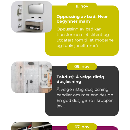
11. nov
Oppussing av bad: Hvor
begynner man?
Oppussing av bad kan
transformere et slitent og
utdatert rom til et moderne
og funksjonelt områ...
09. nov
Takdusj: Å velge riktig
dusjløsning
Å velge riktig dusjløsning
handler om mer enn design.
En god dusj gir ro i kroppen,
jev...
07. nov