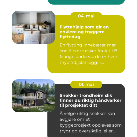
04. mai
Flyttehjelp som gir en
enklere og tryggere
flyttedag
En flytting innebærer mer
enn å bære esker fra A til B.
Mange undervurderer hvor
mye tid, planleggin...
01. mai
Snekker trondheim slik
finner du riktig håndverker
til prosjektet ditt
Å velge riktig snekker kan
avgjøre om et
byggeprosjekt oppleves som
trygt og oversiktlig, eller
stre...