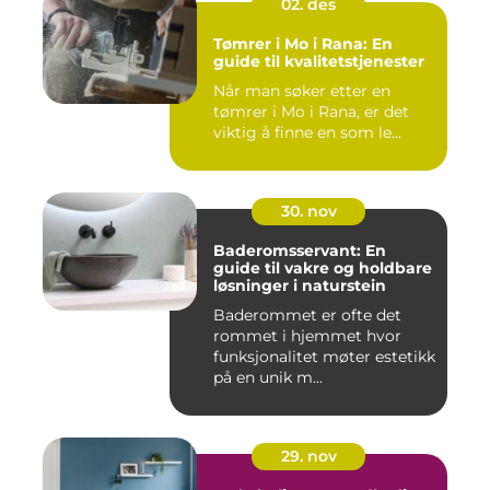
02. des
Tømrer i Mo i Rana: En
guide til kvalitetstjenester
Når man søker etter en
tømrer i Mo i Rana, er det
viktig å finne en som le...
30. nov
Baderomsservant: En
guide til vakre og holdbare
løsninger i naturstein
Baderommet er ofte det
rommet i hjemmet hvor
funksjonalitet møter estetikk
på en unik m...
29. nov