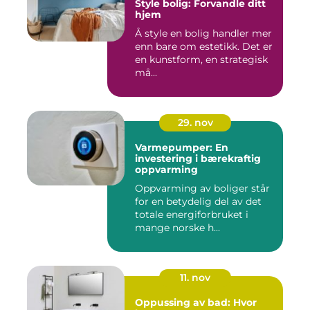
Style bolig: Forvandle ditt
hjem
Å style en bolig handler mer
enn bare om estetikk. Det er
en kunstform, en strategisk
må...
29. nov
Varmepumper: En
investering i bærekraftig
oppvarming
Oppvarming av boliger står
for en betydelig del av det
totale energiforbruket i
mange norske h...
11. nov
Oppussing av bad: Hvor