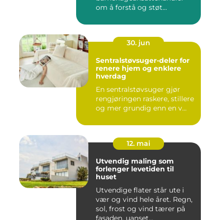
om å forstå og støt...
30. jun
Sentralstøvsuger-deler for
renere hjem og enklere
hverdag
En sentralstøvsuger gjør
rengjøringen raskere, stillere
og mer grundig enn en v...
12. mai
Utvendig maling som
forlenger levetiden til
huset
Utvendige flater står ute i
vær og vind hele året. Regn,
sol, frost og vind tærer på
fasaden, uanset...