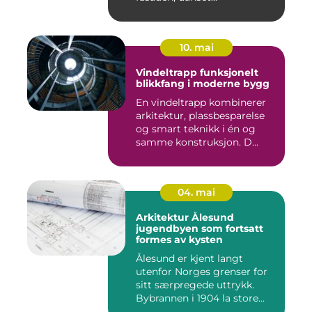
10. mai
Vindeltrapp funksjonelt
blikkfang i moderne bygg
En vindeltrapp kombinerer
arkitektur, plassbesparelse
og smart teknikk i én og
samme konstruksjon. D...
04. mai
Arkitektur Ålesund
jugendbyen som fortsatt
formes av kysten
Ålesund er kjent langt
utenfor Norges grenser for
sitt særpregede uttrykk.
Bybrannen i 1904 la store...