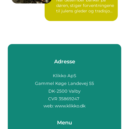
døren, stiger forventningene
til julens gleder og tradisjo...
Adresse
web:
www.klikko.dk
Menu