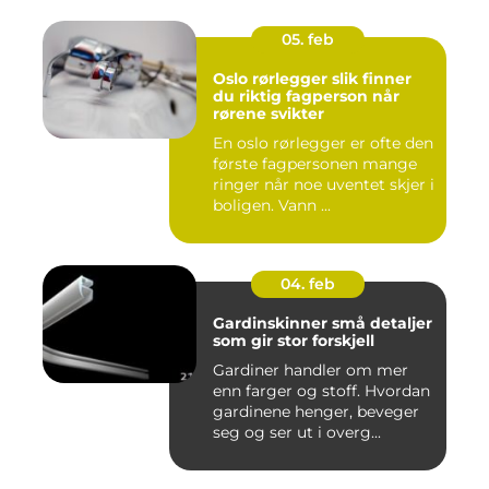
05. feb
Oslo rørlegger slik finner
du riktig fagperson når
rørene svikter
En oslo rørlegger er ofte den
første fagpersonen mange
ringer når noe uventet skjer i
boligen. Vann ...
04. feb
Gardinskinner små detaljer
som gir stor forskjell
Gardiner handler om mer
enn farger og stoff. Hvordan
gardinene henger, beveger
seg og ser ut i overg...