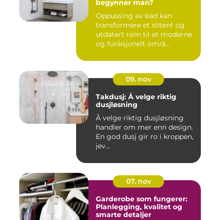
begynner man?
Oppussing av bad kan
transformere et slitent og
utdatert rom til et moderne
og funksjonelt områ...
09. nov
Takdusj: Å velge riktig
dusjløsning
Å velge riktig dusjløsning
handler om mer enn design.
En god dusj gir ro i kroppen,
jev...
07. nov
Garderobe som fungerer:
Planlegging, kvalitet og
smarte detaljer