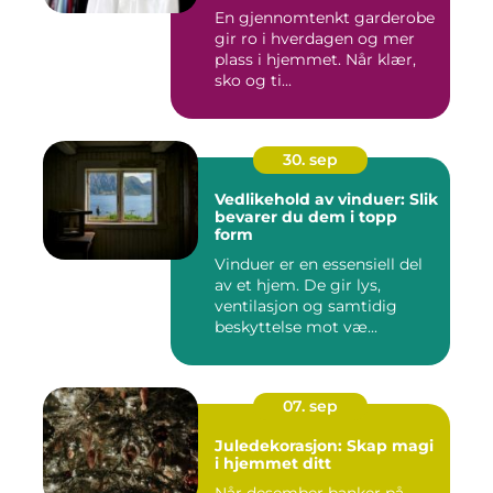
En gjennomtenkt garderobe
gir ro i hverdagen og mer
plass i hjemmet. Når klær,
sko og ti...
30. sep
Vedlikehold av vinduer: Slik
bevarer du dem i topp
form
Vinduer er en essensiell del
av et hjem. De gir lys,
ventilasjon og samtidig
beskyttelse mot væ...
07. sep
Juledekorasjon: Skap magi
i hjemmet ditt
Når desember banker på