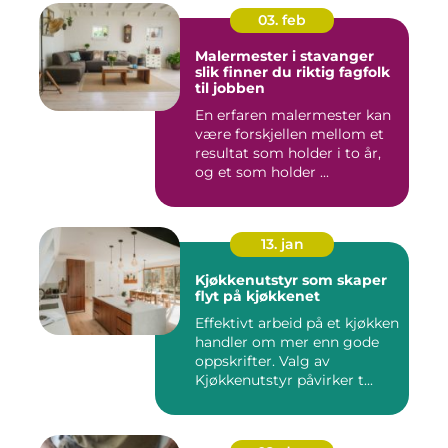
03. feb
Malermester i stavanger
slik finner du riktig fagfolk
til jobben
En erfaren malermester kan
være forskjellen mellom et
resultat som holder i to år,
og et som holder ...
13. jan
Kjøkkenutstyr som skaper
flyt på kjøkkenet
Effektivt arbeid på et kjøkken
handler om mer enn gode
oppskrifter. Valg av
Kjøkkenutstyr påvirker t...