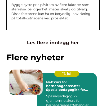
Bygge hytte pris påvirkes av flere faktorer som
størrelse, beliggenhet, materialvalg og tilvalg.
Disse faktorene kan ha en betydelig innvirkning
på totalkostnadene ved prosjektet.
Les flere innlegg her
Flere nyheter
17. jul
Nettkurs for
barnehageansatte:
Spesialpedagogikk for
assistenter i barnehage og
Spesialpedagogikk
skole
gjennomnettkurs for
barnehageansattehandler