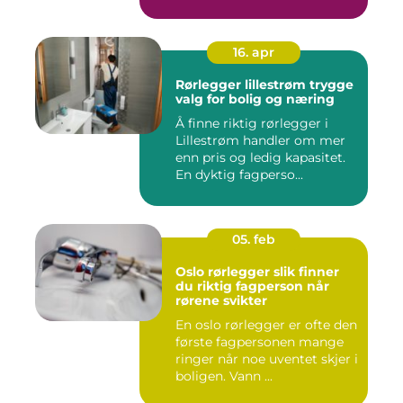
16. apr
Rørlegger lillestrøm trygge
valg for bolig og næring
Å finne riktig rørlegger i
Lillestrøm handler om mer
enn pris og ledig kapasitet.
En dyktig fagperso...
05. feb
Oslo rørlegger slik finner
du riktig fagperson når
rørene svikter
En oslo rørlegger er ofte den
første fagpersonen mange
ringer når noe uventet skjer i
boligen. Vann ...