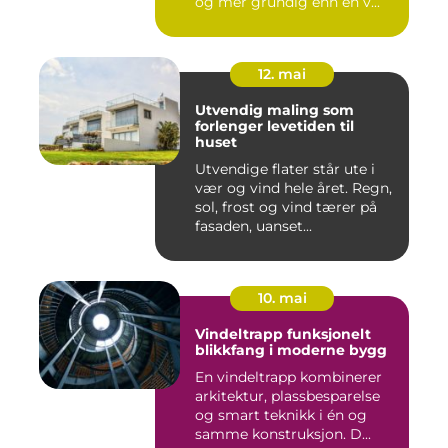
og mer grundig enn en v...
12. mai
Utvendig maling som
forlenger levetiden til
huset
Utvendige flater står ute i
vær og vind hele året. Regn,
sol, frost og vind tærer på
fasaden, uanset...
10. mai
Vindeltrapp funksjonelt
blikkfang i moderne bygg
En vindeltrapp kombinerer
arkitektur, plassbesparelse
og smart teknikk i én og
samme konstruksjon. D...