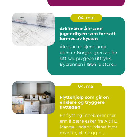
04. mai
Arkitektur Ålesund
jugendbyen som fortsatt
formes av kysten
Ålesund er kjent langt
utenfor Norges grenser for
sitt særpregede uttrykk.
Bybrannen i 1904 la store...
04. mai
Flyttehjelp som gir en
enklere og tryggere
flyttedag
En flytting innebærer mer
enn å bære esker fra A til B.
Mange undervurderer hvor
mye tid, planleggin...