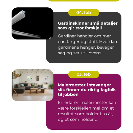
04. feb
Gardinskinner små detaljer
som gir stor forskjell
Gardiner handler om mer
enn farger og stoff. Hvordan
gardinene henger, beveger
seg og ser ut i overg...
03. feb
Malermester i stavanger
slik finner du riktig fagfolk
til jobben
En erfaren malermester kan
være forskjellen mellom et
resultat som holder i to år,
og et som holder ...