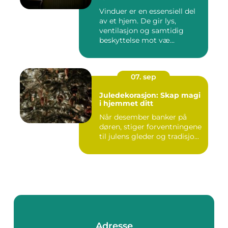
Vinduer er en essensiell del
av et hjem. De gir lys,
ventilasjon og samtidig
beskyttelse mot væ...
07. sep
Juledekorasjon: Skap magi
i hjemmet ditt
Når desember banker på
døren, stiger forventningene
til julens gleder og tradisjo...
Adresse