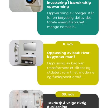
investering i bærekraftig
oppvarming
Oppvarming av boliger står
for en betydelig del av det
totale energiforbruket i
mange norske h...
11. nov
Oppussing av bad: Hvor
begynner man?
Oppussing av bad kan
transformere et slitent og
utdatert rom til et moderne
og funksjonelt områ...
09. nov
Takdusj: Å velge riktig
dusjløsning