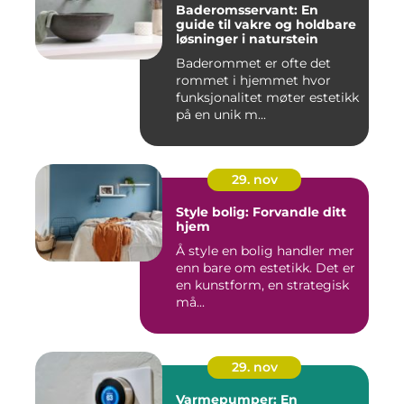
Baderomsservant: En
guide til vakre og holdbare
løsninger i naturstein
Baderommet er ofte det
rommet i hjemmet hvor
funksjonalitet møter estetikk
på en unik m...
29. nov
Style bolig: Forvandle ditt
hjem
Å style en bolig handler mer
enn bare om estetikk. Det er
en kunstform, en strategisk
må...
29. nov
Varmepumper: En