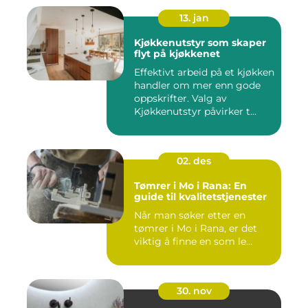
13. jan
Kjøkkenutstyr som skaper
flyt på kjøkkenet
Effektivt arbeid på et kjøkken
handler om mer enn gode
oppskrifter. Valg av
Kjøkkenutstyr påvirker t...
02. des
Tømrer i Mo i Rana: En
guide til kvalitetstjenester
Når man søker etter en
tømrer i Mo i Rana, er det
viktig å finne en som le...
30. nov