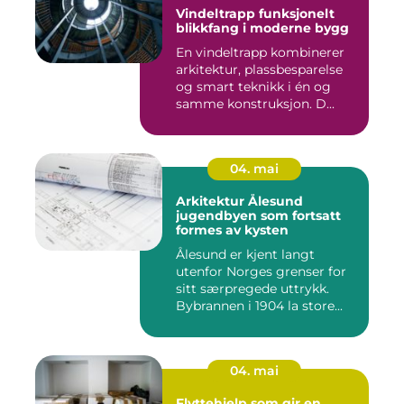
Vindeltrapp funksjonelt
blikkfang i moderne bygg
En vindeltrapp kombinerer
arkitektur, plassbesparelse
og smart teknikk i én og
samme konstruksjon. D...
04. mai
Arkitektur Ålesund
jugendbyen som fortsatt
formes av kysten
Ålesund er kjent langt
utenfor Norges grenser for
sitt særpregede uttrykk.
Bybrannen i 1904 la store...
04. mai
Flyttehjelp som gir en