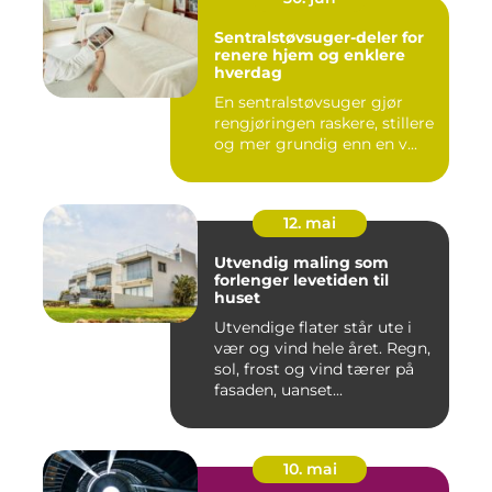
Sentralstøvsuger-deler for
renere hjem og enklere
hverdag
En sentralstøvsuger gjør
rengjøringen raskere, stillere
og mer grundig enn en v...
12. mai
Utvendig maling som
forlenger levetiden til
huset
Utvendige flater står ute i
vær og vind hele året. Regn,
sol, frost og vind tærer på
fasaden, uanset...
10. mai