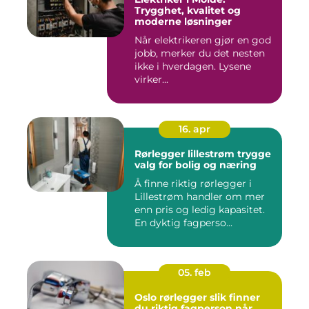
Trygghet, kvalitet og
moderne løsninger
Når elektrikeren gjør en god
jobb, merker du det nesten
ikke i hverdagen. Lysene
virker...
16. apr
Rørlegger lillestrøm trygge
valg for bolig og næring
Å finne riktig rørlegger i
Lillestrøm handler om mer
enn pris og ledig kapasitet.
En dyktig fagperso...
05. feb
Oslo rørlegger slik finner
du riktig fagperson når