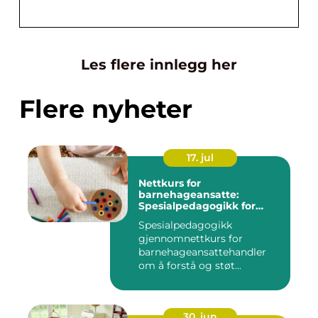
Les flere innlegg her
Flere nyheter
17. jul
Nettkurs for
barnehageansatte:
Spesialpedagogikk for
assistenter i barnehage og
Spesialpedagogikk
skole
gjennomnettkurs for
barnehageansattehandler
om å forstå og støt...
30. jun