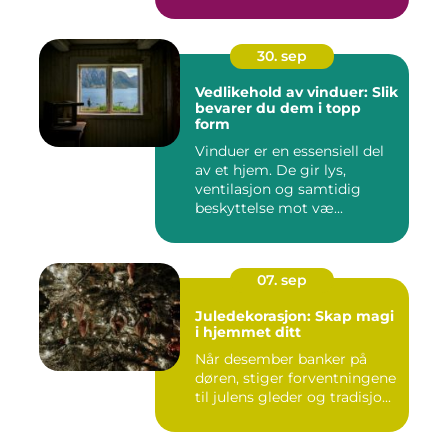
30. sep
Vedlikehold av vinduer: Slik
bevarer du dem i topp
form
Vinduer er en essensiell del
av et hjem. De gir lys,
ventilasjon og samtidig
beskyttelse mot væ...
07. sep
Juledekorasjon: Skap magi
i hjemmet ditt
Når desember banker på
døren, stiger forventningene
til julens gleder og tradisjo...