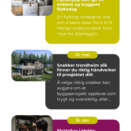
enklere og tryggere
flyttedag
En flytting innebærer mer
enn å bære esker fra A til B.
Mange undervurderer hvor
mye tid, planleggin...
01. mai
Snekker trondheim slik
finner du riktig håndverker
til prosjektet ditt
Å velge riktig snekker kan
avgjøre om et
byggeprosjekt oppleves som
trygt og oversiktlig, eller
stre...
16. apr
Elektriker i Molde: