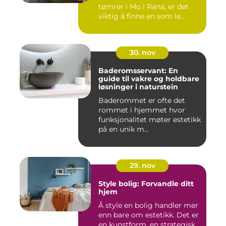
tømrer i Mo i Rana, er det
viktig å finne en som le...
30. nov
Baderomsservant: En
guide til vakre og holdbare
løsninger i naturstein
Baderommet er ofte det
rommet i hjemmet hvor
funksjonalitet møter estetikk
på en unik m...
29. nov
Style bolig: Forvandle ditt
hjem
Å style en bolig handler mer
enn bare om estetikk. Det er
en kunstform, en strategisk