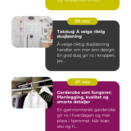
og funksjonelt områ...
09. nov
Takdusj: Å velge riktig
dusjløsning
Å velge riktig dusjløsning
handler om mer enn design.
En god dusj gir ro i kroppen,
jev...
07. nov
Garderobe som fungerer:
Planlegging, kvalitet og
smarte detaljer
En gjennomtenkt garderobe
gir ro i hverdagen og mer
plass i hjemmet. Når klær,
sko og ti...