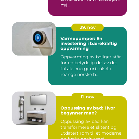
må...
29. nov
Varmepumper: En
investering i bærekraftig
oppvarming
Oppvarming av boliger står
for en betydelig del av det
totale energiforbruket i
mange norske h...
11. nov
Oppussing av bad: Hvor
begynner man?
Oppussing av bad kan
transformere et slitent og
utdatert rom til et moderne