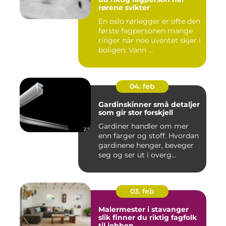
rørene svikter
En oslo rørlegger er ofte den
første fagpersonen mange
ringer når noe uventet skjer i
boligen. Vann ...
04. feb
Gardinskinner små detaljer
som gir stor forskjell
Gardiner handler om mer
enn farger og stoff. Hvordan
gardinene henger, beveger
seg og ser ut i overg...
03. feb
Malermester i stavanger
slik finner du riktig fagfolk
til jobben