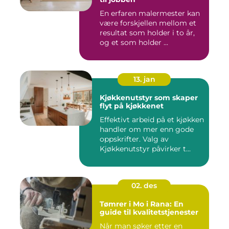
En erfaren malermester kan
være forskjellen mellom et
resultat som holder i to år,
og et som holder ...
13. jan
Kjøkkenutstyr som skaper
flyt på kjøkkenet
Effektivt arbeid på et kjøkken
handler om mer enn gode
oppskrifter. Valg av
Kjøkkenutstyr påvirker t...
02. des
Tømrer i Mo i Rana: En
guide til kvalitetstjenester
Når man søker etter en