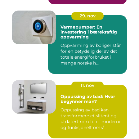
29. nov
Varmepumper: En
investering i bærekraftig
oppvarming
Oppvarming av boliger står
for en betydelig del av det
totale energiforbruket i
mange norske h...
11. nov
Oppussing av bad: Hvor
begynner man?
Oppussing av bad kan
transformere et slitent og
utdatert rom til et moderne
og funksjonelt områ...