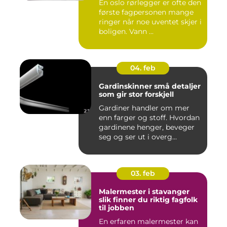
En oslo rørlegger er ofte den
første fagpersonen mange
ringer når noe uventet skjer i
boligen. Vann ...
04. feb
Gardinskinner små detaljer
som gir stor forskjell
Gardiner handler om mer
enn farger og stoff. Hvordan
gardinene henger, beveger
seg og ser ut i overg...
03. feb
Malermester i stavanger
slik finner du riktig fagfolk
til jobben
En erfaren malermester kan