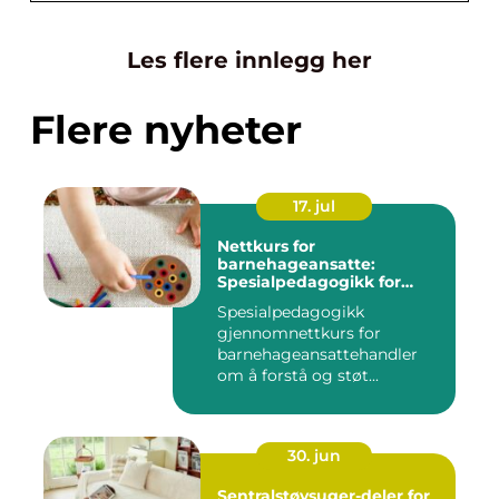
Les flere innlegg her
Flere nyheter
17. jul
Nettkurs for
barnehageansatte:
Spesialpedagogikk for
assistenter i barnehage og
Spesialpedagogikk
skole
gjennomnettkurs for
barnehageansattehandler
om å forstå og støt...
30. jun
Sentralstøvsuger-deler for