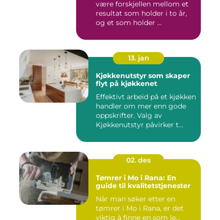
være forskjellen mellom et
resultat som holder i to år,
og et som holder ...
13. jan
Kjøkkenutstyr som skaper
flyt på kjøkkenet
Effektivt arbeid på et kjøkken
handler om mer enn gode
oppskrifter. Valg av
Kjøkkenutstyr påvirker t...
02. des
Tømrer i Mo i Rana: En
guide til kvalitetstjenester
Når man søker etter en
tømrer i Mo i Rana, er det
viktig å finne en som le...