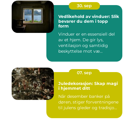
30. sep
Vedlikehold av vinduer: Slik
bevarer du dem i topp
form
Vinduer er en essensiell del
av et hjem. De gir lys,
ventilasjon og samtidig
beskyttelse mot væ...
07. sep
Juledekorasjon: Skap magi
i hjemmet ditt
Når desember banker på
døren, stiger forventningene
til julens gleder og tradisjo...