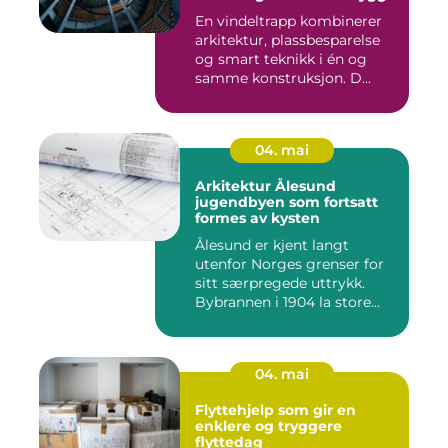
En vindeltrapp kombinerer
arkitektur, plassbesparelse
og smart teknikk i én og
samme konstruksjon. D...
04. mai
Arkitektur Ålesund
jugendbyen som fortsatt
formes av kysten
Ålesund er kjent langt
utenfor Norges grenser for
sitt særpregede uttrykk.
Bybrannen i 1904 la store...
04. mai
Flyttehjelp som gir en
enklere og tryggere
flyttedag