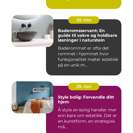
30. nov
Baderomsservant: En
guide til vakre og holdbare
løsninger i naturstein
Baderommet er ofte det
rommet i hjemmet hvor
funksjonalitet møter estetikk
på en unik m...
29. nov
Style bolig: Forvandle ditt
hjem
Å style en bolig handler mer
enn bare om estetikk. Det er
en kunstform, en strategisk
må...