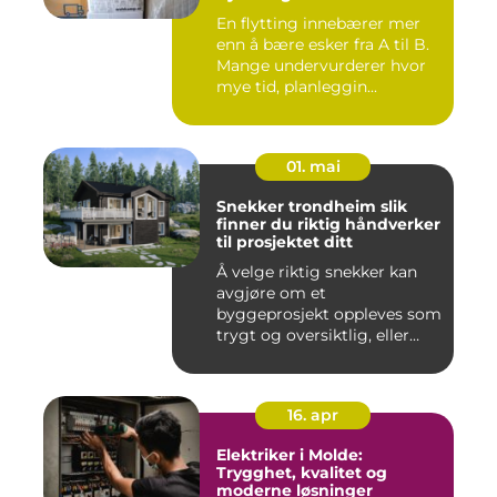
En flytting innebærer mer
enn å bære esker fra A til B.
Mange undervurderer hvor
mye tid, planleggin...
01. mai
Snekker trondheim slik
finner du riktig håndverker
til prosjektet ditt
Å velge riktig snekker kan
avgjøre om et
byggeprosjekt oppleves som
trygt og oversiktlig, eller
stre...
16. apr
Elektriker i Molde:
Trygghet, kvalitet og
moderne løsninger