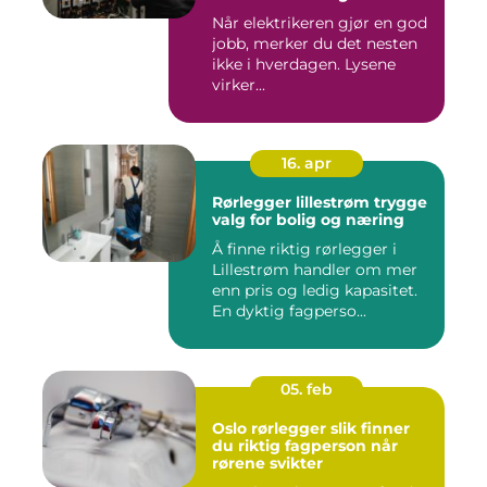
Når elektrikeren gjør en god
jobb, merker du det nesten
ikke i hverdagen. Lysene
virker...
16. apr
Rørlegger lillestrøm trygge
valg for bolig og næring
Å finne riktig rørlegger i
Lillestrøm handler om mer
enn pris og ledig kapasitet.
En dyktig fagperso...
05. feb
Oslo rørlegger slik finner
du riktig fagperson når
rørene svikter