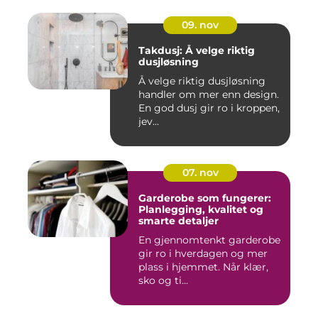
09. nov
Takdusj: Å velge riktig
dusjløsning
Å velge riktig dusjløsning
handler om mer enn design.
En god dusj gir ro i kroppen,
jev...
07. nov
Garderobe som fungerer:
Planlegging, kvalitet og
smarte detaljer
En gjennomtenkt garderobe
gir ro i hverdagen og mer
plass i hjemmet. Når klær,
sko og ti...