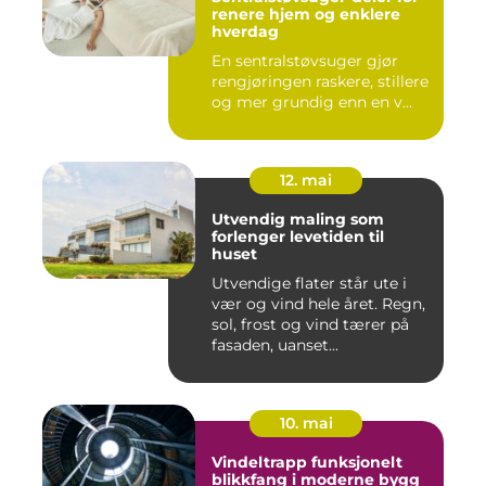
renere hjem og enklere
hverdag
En sentralstøvsuger gjør
rengjøringen raskere, stillere
og mer grundig enn en v...
12. mai
Utvendig maling som
forlenger levetiden til
huset
Utvendige flater står ute i
vær og vind hele året. Regn,
sol, frost og vind tærer på
fasaden, uanset...
10. mai
Vindeltrapp funksjonelt
blikkfang i moderne bygg