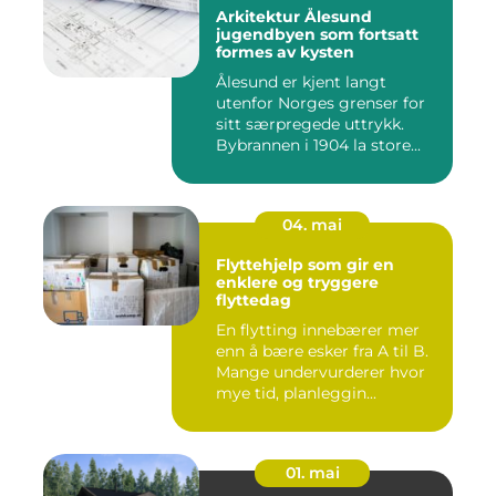
Arkitektur Ålesund
jugendbyen som fortsatt
formes av kysten
Ålesund er kjent langt
utenfor Norges grenser for
sitt særpregede uttrykk.
Bybrannen i 1904 la store...
04. mai
Flyttehjelp som gir en
enklere og tryggere
flyttedag
En flytting innebærer mer
enn å bære esker fra A til B.
Mange undervurderer hvor
mye tid, planleggin...
01. mai