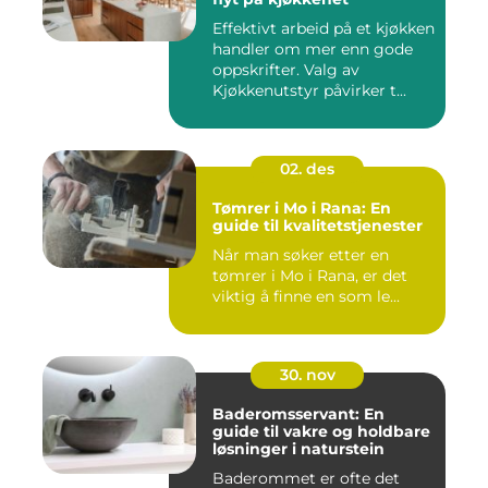
Effektivt arbeid på et kjøkken
handler om mer enn gode
oppskrifter. Valg av
Kjøkkenutstyr påvirker t...
02. des
Tømrer i Mo i Rana: En
guide til kvalitetstjenester
Når man søker etter en
tømrer i Mo i Rana, er det
viktig å finne en som le...
30. nov
Baderomsservant: En
guide til vakre og holdbare
løsninger i naturstein
Baderommet er ofte det