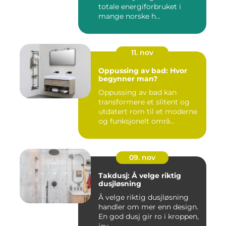
totale energiforbruket i
mange norske h...
11. nov
Oppussing av bad: Hvor
begynner man?
Oppussing av bad kan
transformere et slitent og
utdatert rom til et moderne
og funksjonelt områ...
09. nov
Takdusj: Å velge riktig
dusjløsning
Å velge riktig dusjløsning
handler om mer enn design.
En god dusj gir ro i kroppen,