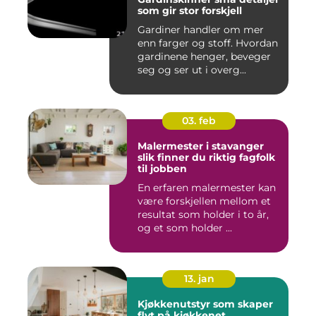
som gir stor forskjell
Gardiner handler om mer
enn farger og stoff. Hvordan
gardinene henger, beveger
seg og ser ut i overg...
03. feb
Malermester i stavanger
slik finner du riktig fagfolk
til jobben
En erfaren malermester kan
være forskjellen mellom et
resultat som holder i to år,
og et som holder ...
13. jan
Kjøkkenutstyr som skaper
flyt på kjøkkenet