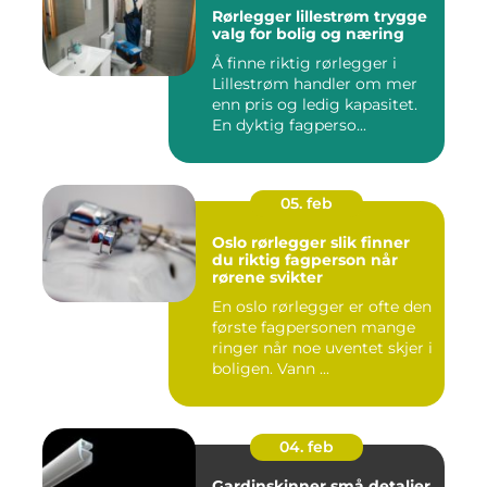
Rørlegger lillestrøm trygge
valg for bolig og næring
Å finne riktig rørlegger i
Lillestrøm handler om mer
enn pris og ledig kapasitet.
En dyktig fagperso...
05. feb
Oslo rørlegger slik finner
du riktig fagperson når
rørene svikter
En oslo rørlegger er ofte den
første fagpersonen mange
ringer når noe uventet skjer i
boligen. Vann ...
04. feb
Gardinskinner små detaljer