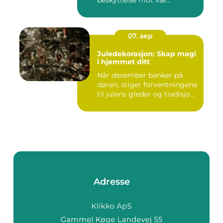
beskyttelse mot væ...
07. sep
Juledekorasjon: Skap magi
i hjemmet ditt
Når desember banker på
døren, stiger forventningene
til julens gleder og tradisjo...
Adresse