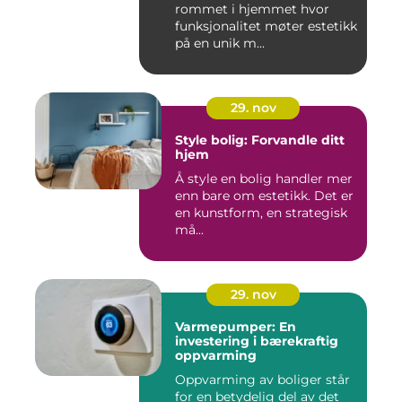
rommet i hjemmet hvor
funksjonalitet møter estetikk
på en unik m...
29. nov
Style bolig: Forvandle ditt
hjem
Å style en bolig handler mer
enn bare om estetikk. Det er
en kunstform, en strategisk
må...
29. nov
Varmepumper: En
investering i bærekraftig
oppvarming
Oppvarming av boliger står
for en betydelig del av det